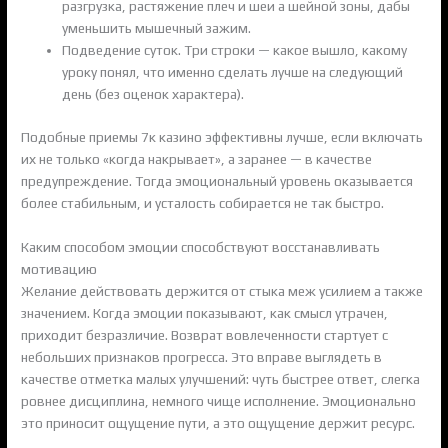
разгрузка, растяжение плеч и шеи а шейной зоны, дабы
уменьшить мышечный зажим.
Подведение суток. Три строки — какое вышло, какому
уроку понял, что именно сделать лучше на следующий
день (без оценок характера).
Подобные приемы 7к казино эффективны лучше, если включать
их не только «когда накрывает», а заранее — в качестве
предупреждение. Тогда эмоциональный уровень оказывается
более стабильным, и усталость собирается не так быстро.
Каким способом эмоции способствуют восстанавливать
мотивацию
Желание действовать держится от стыка меж усилием а также
значением. Когда эмоции показывают, как смысл утрачен,
приходит безразличие. Возврат вовлеченности стартует с
небольших признаков прогресса. Это вправе выглядеть в
качестве отметка малых улучшений: чуть быстрее ответ, слегка
ровнее дисциплина, немного чище исполнение. Эмоционально
это приносит ощущение пути, а это ощущение держит ресурс.