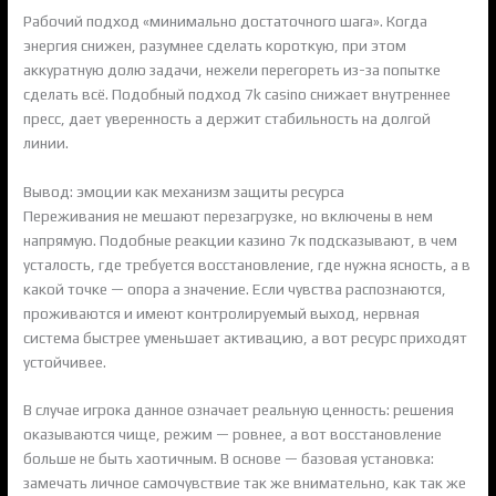
Рабочий подход «минимально достаточного шага». Когда
энергия снижен, разумнее сделать короткую, при этом
аккуратную долю задачи, нежели перегореть из-за попытке
сделать всё. Подобный подход 7k casino снижает внутреннее
пресс, дает уверенность а держит стабильность на долгой
линии.
Вывод: эмоции как механизм защиты ресурса
Переживания не мешают перезагрузке, но включены в нем
напрямую. Подобные реакции казино 7к подсказывают, в чем
усталость, где требуется восстановление, где нужна ясность, а в
какой точке — опора а значение. Если чувства распознаются,
проживаются и имеют контролируемый выход, нервная
система быстрее уменьшает активацию, а вот ресурс приходят
устойчивее.
В случае игрока данное означает реальную ценность: решения
оказываются чище, режим — ровнее, а вот восстановление
больше не быть хаотичным. В основе — базовая установка:
замечать личное самочувствие так же внимательно, как так же