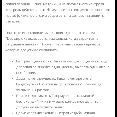
сопоставления — свои метрики, а не абсолютного контроля —
контроль действий. Это 7k casino не про сентиментальность, но
про эффективность: силы сберегается, а вот рост становится
быстрее.
Практики восстановления для повседневного режима
Перезагрузка оказывается надежным, когда строится на
регулярные действия. Ниже — перечень базовых приемов,
которые допустимо смешивать.
Быстрая оценка фона. Назвать эмоцию, оценить градус
давления по линейке один–десять, выбрать один шаг на
ослабление.
Дыхание четыре–шесть. Вдох на четыре счета ,
Выдохнуть на 6 счетов на протяжении 2–4 минут для
уменьшения разгона.
Прием «одна мысль». Сформулировать главный
беспокоящий пункт и — одно конкретное шаг, что
допустимо выполнить сейчас.
Сдвиг через движение. Быстрая ходьба, мягкая