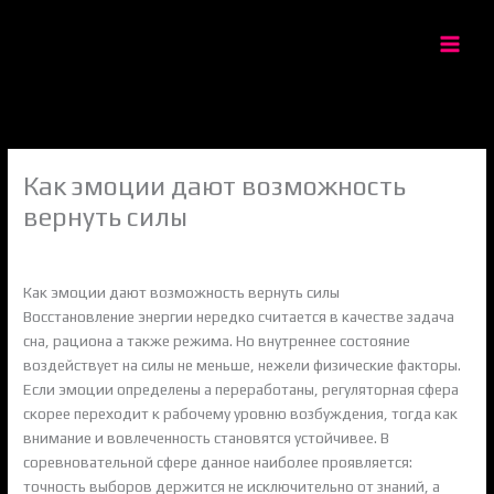
Skip
to
content
Как эмоции дают возможность
вернуть силы
/
Sin categoría
/ By
Pitchblack Experiences
Как эмоции дают возможность вернуть силы
Восстановление энергии нередко считается в качестве задача
сна, рациона а также режима. Но внутреннее состояние
воздействует на силы не меньше, нежели физические факторы.
Если эмоции определены а переработаны, регуляторная сфера
скорее переходит к рабочему уровню возбуждения, тогда как
внимание и вовлеченность становятся устойчивее. В
соревновательной сфере данное наиболее проявляется:
точность выборов держится не исключительно от знаний, а