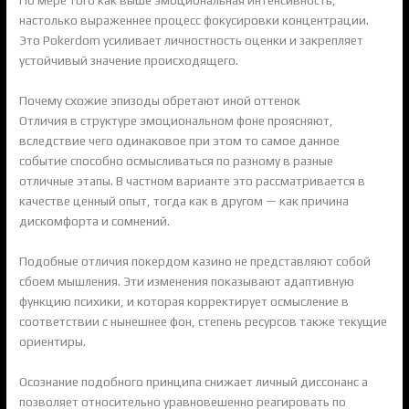
По мере того как выше эмоциональная интенсивность,
настолько выраженнее процесс фокусировки концентрации.
Это Pokerdom усиливает личностность оценки и закрепляет
устойчивый значение происходящего.
Почему схожие эпизоды обретают иной оттенок
Отличия в структуре эмоциональном фоне проясняют,
вследствие чего одинаковое при этом то самое данное
событие способно осмысливаться по разному в разные
отличные этапы. В частном варианте это рассматривается в
качестве ценный опыт, тогда как в другом — как причина
дискомфорта и сомнений.
Подобные отличия покердом казино не представляют собой
сбоем мышления. Эти изменения показывают адаптивную
функцию психики, и которая корректирует осмысление в
соответствии с нынешнее фон, степень ресурсов также текущие
ориентиры.
Осознание подобного принципа снижает личный диссонанс а
позволяет относительно уравновешенно реагировать по