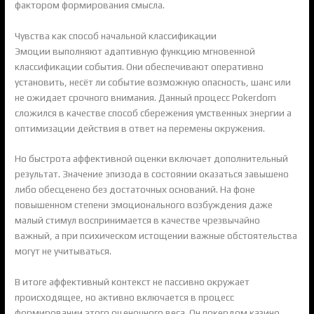
фактором формирования смысла.
Чувства как способ начальной классификации
Эмоции выполняют адаптивную функцию мгновенной
классификации события. Они обеспечивают оперативно
установить, несёт ли событие возможную опасность, шанс или
не ожидает срочного внимания. Данный процесс Pokerdom
сложился в качестве способ сбережения умственных энергии а
оптимизации действия в ответ на перемены окружения.
Но быстрота аффективной оценки включает дополнительный
результат. Значение эпизода в состоянии оказаться завышено
либо обесценено без достаточных оснований. На фоне
повышенном степени эмоционального возбуждения даже
малый стимул воспринимается в качестве чрезвычайно
важный, а при психическом истощении важные обстоятельства
могут не учитываться.
В итоге аффективный контекст не пассивно окружает
происходящее, но активно включается в процесс
формировании этого оценочного веса. Он покердом казино