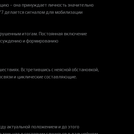
цию – она принуждает личность значительно
77 делается сигналом для мобилизации
арушенным итогам. Постоянная включение
рассуждению и формированию
ствиях. Встретившись с неясной обстановкой,
освязи и циклические составляющие.
жду актуальной положением и до этого
том, что в состоянии случиться в дальнейшем.