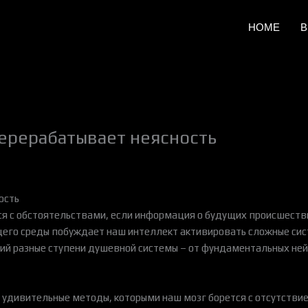
HOME
B
ерерабатывает неясность
ость
ся с обстоятельствами, если информация о будущих происшеств
щего среды побуждает наш интеллект активировать сложные си
ий разные ступени душевной системы – от фундаментальных не
удивительные методы, которыми наш мозг борется с отсутстви