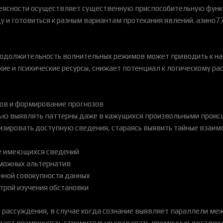
неясности осуществляет существенную приспособительную функ
 и готовиться к разным вариантам протекания явлений. азино7
родолжительность волнительных режимов может приводить к н
ие и психические ресурсы, снижает потенциал к логическому 
нов и формирование прогнозов
 выявлять паттерны даже в кажущихся произвольными происше
изировать доступную сведения, стараясь выявить тайные взаим
ве имеющихся сведений
можных альтернатив
нной совокупности данных
трой изучения обстановки
 рассуждения, в случае когда сознание выявляет параллели ме
дает возможность стремительно создавать временные догадки о 