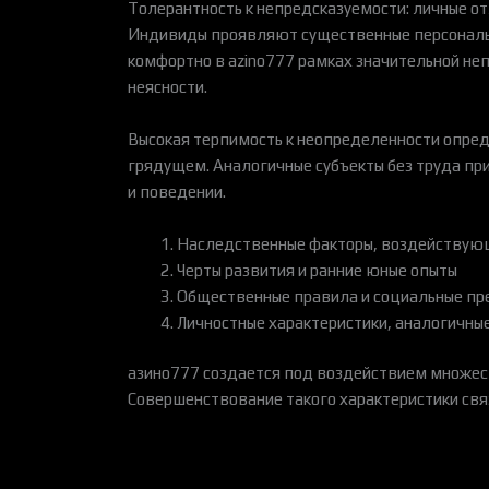
Толерантность к непредсказуемости: личные о
Индивиды проявляют существенные персональн
комфортно в azino777 рамках значительной не
неясности.
Высокая терпимость к неопределенности опре
грядущем. Аналогичные субъекты без труда п
и поведении.
Наследственные факторы, воздействующ
Черты развития и ранние юные опыты
Общественные правила и социальные п
Личностные характеристики, аналогичны
азино777 создается под воздействием множест
Совершенствование такого характеристики свя