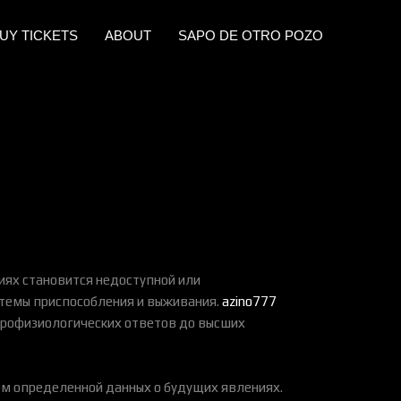
UY TICKETS
ABOUT
SAPO DE OTRO POZO
иях становится недоступной или
стемы приспособления и выживания.
azino777
йрофизиологических ответов до высших
ем определенной данных о будущих явлениях.