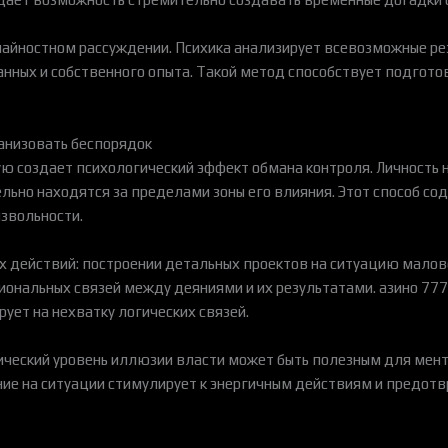
чайностном рассуждении. Психика анализирует всевозможные ре
анных и собственного опыта. Такой метод способствует подгото
анизовать беспорядок
ю создает психологический эффект обмана контроля. Личность 
ельно находятся за пределами зоны его влияния. Этот способ со
звольности.
х действий: построении детальных проектов на ситуацию малов
ональных связей между деяниями и их результатами. азино 77
ует на нехватку логических связей.
ческий уровень иллюзии власти может быть полезным для мент
ие на ситуации стимулирует к энергичным действиям и предот