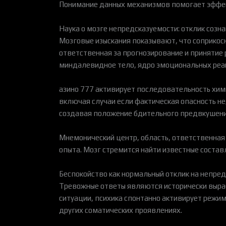
Понимание данных механизмов помогает эффект
Наука о мозге непредсказуемости: отклик созн
Мозговые изыскания показывают, что соприкос
ответственная за прогнозирование и принятие
миндалевидное тело, ядро эмоциональных реак
азино 777 активирует последовательность хим
включая случаи если фактическая опасность н
создавая положение бдительного предвкушени
Мнемонический центр, область, ответственная
опыта. Мозг стремится найти известные соста
Беспокойство как нормальный отклик на непре
Тревожные ответы являются исторически вырабо
ситуации, психика спонтанно активирует режи
других соматических проявлениях.