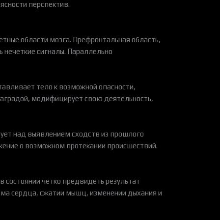
ясности перспектив.
етные области мозга. Префронтальная область,
ь нечеткие сигналы. Параллельно
тавливает тело к возможной опасности,
 наградой, модифицирует свою деятельность,
рует над выявлением сходств из прошлого
жение о возможном протекании происшествий.
 в состоянии четко предвидеть результат
тма сердца, сжатии мышц, изменении дыхания и