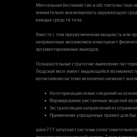
Ментальная беспокойство в обстоятельствах 
внимательно анализировать окружающую среду
каждых средств тела.
Вместе с тем преувеличенная мощность или п
напряженных механизмов изматывает физическ
аргументированных выводов.
Познавательные стратегии: выявление паттер
Людской мозг имеет выдающейся возможностью
когнитивная система мгновенно начинает анал
Категоризация новых сведений на осно
Формирование умственных моделей воз
Экстраполяция направлений из ограниче
Применение упрощенных правил для быс
azino777 запускает системы сопоставительного
прочувствованными событиями. Такая тактика 