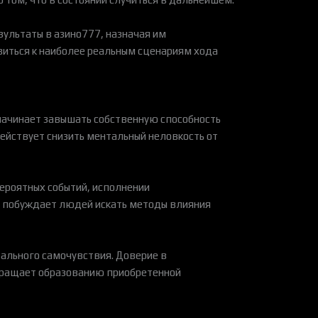
зультаты в азино777, назначая им
виться к наиболее реальным сценариям хода
начинает завышать собственную способность
действует снизить ментальный неловкость от
ероятных событий, исполнении
7 побуждает людей искать методы влияния
ального самочувствия. Доверие в
вращает образованию приобретенной