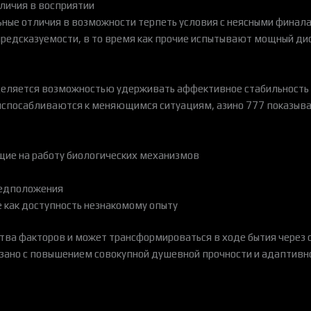
тличия в восприятии
ые отличия в возможности терпеть условия с неясными финал
предсказуемости, в то время как прочие испытывают мощный ди
деляется возможностью удерживать аффективное стабильность 
риспосабливаются к меняющимся ситуациям, азино 777 показыв
ие на работу биологических механизмов
редположения
е как доступность незнакомому опыту
ва факторов и может трансформироваться в ходе бытия через с
зано с повышением совокупной душевной прочности и адаптивн