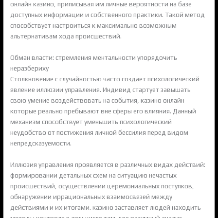
онлайн казино, приписывая им личные вероятности на базе
доступных информации и собственного практики. Такой метод
способствует настроиться к максимально возможным
альтернативам хода происшествий.
Обман власти: стремления ментальности упорядочить
неразбериху
Столкновение с случайностью часто создает психологический
явление иллюзии управления. Индивид стартует завышать
свою умение воздействовать на события, казино онлайн
которые реально пребывают вне сферы его влияния. Данный
механизм способствует уменьшить психологический
неудобство от постижения личной бессилия перед видом
непредсказуемости.
Иллюзия управления проявляется в различных видах действий:
формировании детальных схем на ситуацию нечастых
происшествий, осуществлении церемониальных поступков,
обнаружении иррациональных взаимосвязей между
действиями и их итогами. казино заставляет людей находить
методы контроля в том числе там, где разумный анализ