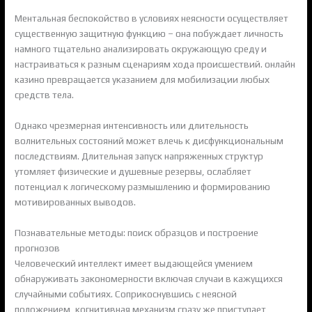
Ментальная беспокойство в условиях неясности осуществляет
существенную защитную функцию – она побуждает личность
намного тщательно анализировать окружающую среду и
настраиваться к разным сценариям хода происшествий. онлайн
казино превращается указанием для мобилизации любых
средств тела.
Однако чрезмерная интенсивность или длительность
волнительных состояний может влечь к дисфункциональным
последствиям. Длительная запуск напряженных структур
утомляет физические и душевные резервы, ослабляет
потенциал к логическому размышлению и формированию
мотивированных выводов.
Познавательные методы: поиск образцов и построение
прогнозов
Человеческий интеллект имеет выдающейся умением
обнаруживать закономерности включая случаи в кажущихся
случайными событиях. Соприкоснувшись с неясной
положением, когнитивная механизм сразу же приступает