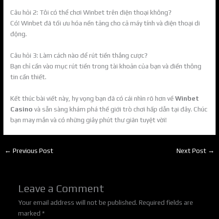
Câu hỏi 2: Tôi có thể chơi Winbet trên điện thoại không?
Có! Winbet đã tối ưu hóa nền tảng cho cả máy tính và điện thoại di
động.
Câu hỏi 3: Làm cách nào để rút tiền thắng cược?
Bạn chỉ cần vào mục rút tiền trong tài khoản của bạn và điền thông
tin cần thiết.
Kết thúc bài viết này, hy vọng bạn đã có cái nhìn rõ hơn về
Winbet
Casino
và sẵn sàng khám phá thế giới trò chơi hấp dẫn tại đây. Chúc
bạn may mắn và có những giây phút thư giãn tuyệt vời!
←
Previous Post
Next Post
→
Leave a Comment
Your email address will not be published.
Required fields are
marked
*