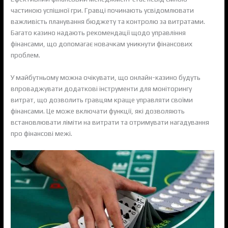
частиною успішної гри. Гравці починають усвідомлювати
важливість планування бюджету та контролю за витратами.
Багато казино надають рекомендації щодо управління
фінансами, що допомагає новачкам уникнути фінансових
проблем.
У майбутньому можна очікувати, що онлайн-казино будуть
впроваджувати додаткові інструменти для моніторингу
витрат, що дозволить гравцям краще управляти своїми
фінансами. Це може включати функції, які дозволяють
встановлювати ліміти на витрати та отримувати нагадування
про фінансові межі.