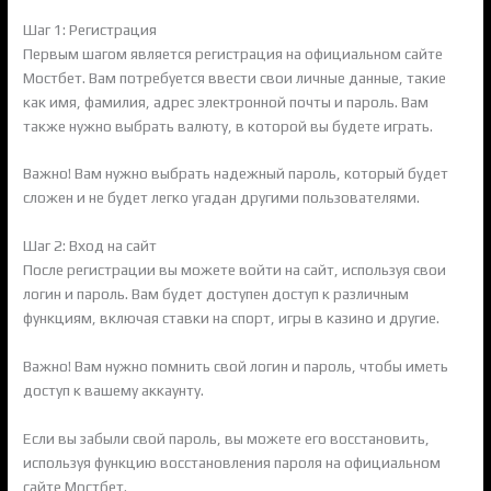
Шаг 1: Регистрация
Первым шагом является регистрация на официальном сайте
Мостбет. Вам потребуется ввести свои личные данные, такие
как имя, фамилия, адрес электронной почты и пароль. Вам
также нужно выбрать валюту, в которой вы будете играть.
Важно! Вам нужно выбрать надежный пароль, который будет
сложен и не будет легко угадан другими пользователями.
Шаг 2: Вход на сайт
После регистрации вы можете войти на сайт, используя свои
логин и пароль. Вам будет доступен доступ к различным
функциям, включая ставки на спорт, игры в казино и другие.
Важно! Вам нужно помнить свой логин и пароль, чтобы иметь
доступ к вашему аккаунту.
Если вы забыли свой пароль, вы можете его восстановить,
используя функцию восстановления пароля на официальном
сайте Мостбет.