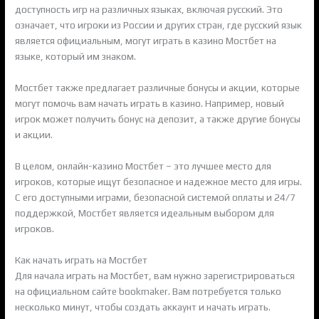
доступность игр на различных языках, включая русский. Это
означает, что игроки из России и других стран, где русский язык
является официальным, могут играть в казино Мостбет на
языке, который им знаком.
Мостбет также предлагает различные бонусы и акции, которые
могут помочь вам начать играть в казино. Например, новый
игрок может получить бонус на депозит, а также другие бонусы
и акции.
В целом, онлайн-казино Мостбет – это лучшее место для
игроков, которые ищут безопасное и надежное место для игры.
С его доступными играми, безопасной системой оплаты и 24/7
поддержкой, Мостбет является идеальным выбором для
игроков.
Как начать играть на Мостбет
Для начала играть на Мостбет, вам нужно зарегистрироваться
на официальном сайте bookmaker. Вам потребуется только
несколько минут, чтобы создать аккаунт и начать играть.