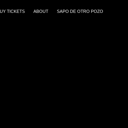
UY TICKETS
ABOUT
SAPO DE OTRO POZO