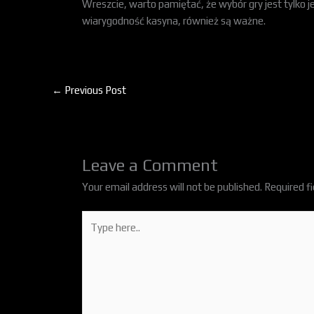
Wreszcie, warto pamiętać, że wybór gry jest tylko 
wiarygodność kasyna, również są ważne.
←
Previous Post
Leave a Comment
Your email address will not be published.
Required f
Type
here..