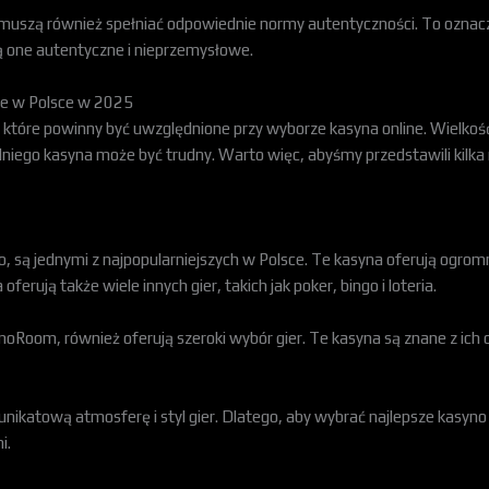
e, muszą również spełniać odpowiednie normy autentyczności. To oznac
ą one autentyczne i nieprzemysłowe.
ne w Polsce w 2025
 które powinny być uwzględnione przy wyborze kasyna online. Wielkoś
niego kasyna może być trudny. Warto więc, abyśmy przedstawili kilka n
no, są jednymi z najpopularniejszych w Polsce. Te kasyna oferują ogro
oferują także wiele innych gier, takich jak poker, bingo i loteria.
asinoRoom, również oferują szeroki wybór gier. Te kasyna są znane z ich
ikatową atmosferę i styl gier. Dlatego, aby wybrać najlepsze kasyno 
i.