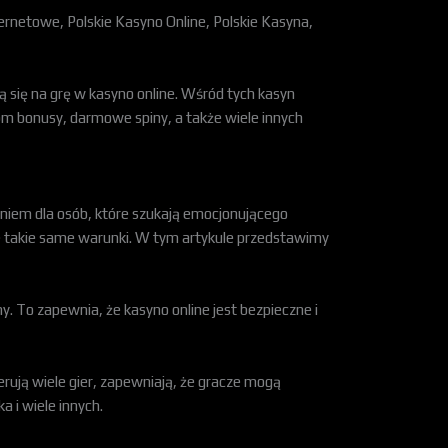
ternetowe, Polskie Kasyno Online, Polskie Kasyna,
ją się na grę w kasyno online. Wśród tych kasyn
ntom bonusy, darmowe spiny, a także wiele innych
aniem dla osób, które szukają emocjonującego
uje takie same warunki. W tym artykule przedstawimy
y. To zapewnia, że kasyno online jest bezpieczne i
rują wiele gier, zapewniają, że gracze mogą
a i wiele innych.