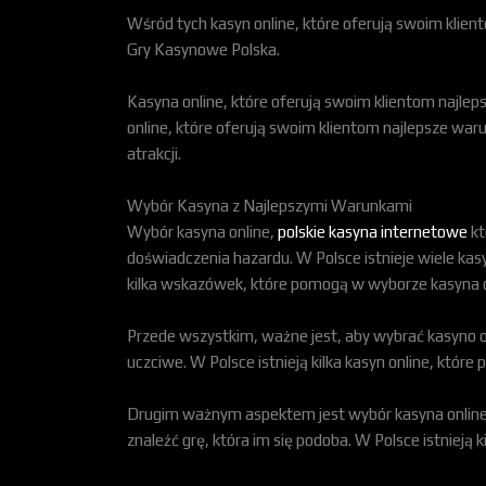
Wśród tych kasyn online, które oferują swoim klien
Gry Kasynowe Polska.
Kasyna online, które oferują swoim klientom najleps
online, które oferują swoim klientom najlepsze waru
atrakcji.
Wybór Kasyna z Najlepszymi Warunkami
Wybór kasyna online,
polskie kasyna internetowe
kt
doświadczenia hazardu. W Polsce istnieje wiele kasy
kilka wskazówek, które pomogą w wyborze kasyna o
Przede wszystkim, ważne jest, aby wybrać kasyno onl
uczciwe. W Polsce istnieją kilka kasyn online, które 
Drugim ważnym aspektem jest wybór kasyna online, k
znaleźć grę, która im się podoba. W Polsce istnieją ki