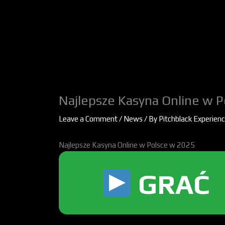
Skip
to
content
Najlepsze Kasyna Online w 
Leave a Comment
/
News
/ By
Pitchblack Experien
Najlepsze Kasyna Online w Polsce w 2025
GRAĆ