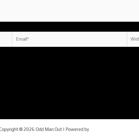
Email*
Websi
Copyright © 2026 Odd Man Out | Powered by
Astra WordPress Them