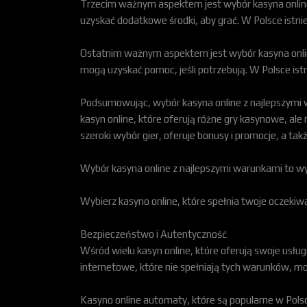
Trzecim ważnym aspektem jest wybór kasyna online, 
uzyskać dodatkowe środki, aby grać. W Polsce istniej
Ostatnim ważnym aspektem jest wybór kasyna online, 
mogą uzyskać pomoc, jeśli potrzebują. W Polsce istnie
Podsumowując, wybór kasyna online z najlepszymi w
kasyn online, które oferują różne gry kasynowe, ale 
szeroki wybór gier, oferuje bonusy i promocje, a takż
Wybór kasyna online z najlepszymi warunkami to w
Wybierz kasyno online, które spełnia twoje oczekiw
Bezpieczeństwo i Autentyczność
Wśród wielu kasyn online, które oferują swoje usłu
internetowe, które nie spełniają tych warunków, mo
Kasyno online automaty, które są popularne w Pol