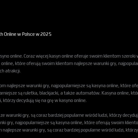
ch Online w Polsce w 2025
asyno online. Coraz więcej kasyn online oferuje swoim klientom szeroki 
nline, które oferują swoim klientom najlepsze warunki gry, najpopular
h atrakcji.
om najlepsze warunki gry, najpopularniejsze są kasyna online, które of
niejsze są ruletka, blackjacki, a także automatów. Kasyna online, któ
, którzy decydują się na grę w kasyno online.
ze warunki gry, są coraz bardziej popularne wśród ludzi, którzy decydu
nki gry, najpopularniejsze są kasyna online, które oferują swoim klie
m najlepsze warunki gry, są coraz bardziej popularne wśród ludzi, którzy