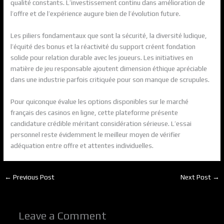
qualité constants. L’investissement continu dans amélioration de
l’offre et de l’expérience augure bien de l’évolution future.
Les piliers fondamentaux que sont la sécurité, la diversité ludique,
l’équité des bonus et la réactivité du support créent fondation
solide pour relation durable avec les joueurs. Les initiatives en
matière de jeu responsable ajoutent dimension éthique apréciable
dans une industrie parfois critiquée pour son manque de scrupules.
Pour quiconque évalue les options disponibles sur le marché
français des casinos en ligne, cette plateforme présente
candidature crédible méritant considération sérieuse. L’essai
personnel reste évidemment le meilleur moyen de vérifier
adéquation entre offre et attentes individuelles.
←
Previous Post
Next Post
→
Leave a Comment