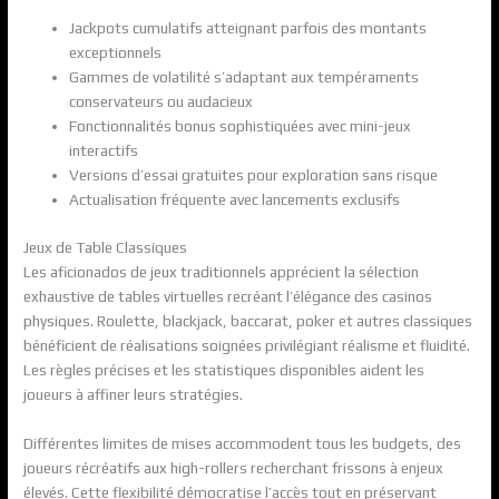
Jackpots cumulatifs atteignant parfois des montants
exceptionnels
Gammes de volatilité s’adaptant aux tempéraments
conservateurs ou audacieux
Fonctionnalités bonus sophistiquées avec mini-jeux
interactifs
Versions d’essai gratuites pour exploration sans risque
Actualisation fréquente avec lancements exclusifs
Jeux de Table Classiques
Les aficionados de jeux traditionnels apprécient la sélection
exhaustive de tables virtuelles recréant l’élégance des casinos
physiques. Roulette, blackjack, baccarat, poker et autres classiques
bénéficient de réalisations soignées privilégiant réalisme et fluidité.
Les règles précises et les statistiques disponibles aident les
joueurs à affiner leurs stratégies.
Différentes limites de mises accommodent tous les budgets, des
joueurs récréatifs aux high-rollers recherchant frissons à enjeux
élevés. Cette flexibilité démocratise l’accès tout en préservant