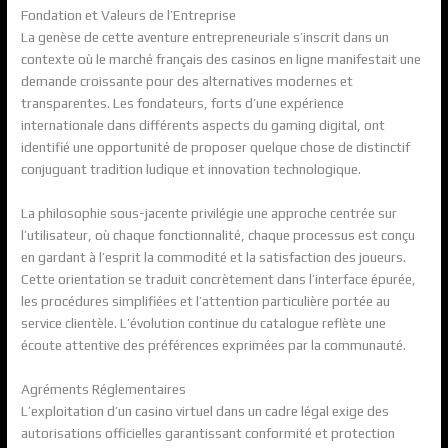
Fondation et Valeurs de l’Entreprise
La genèse de cette aventure entrepreneuriale s’inscrit dans un
contexte où le marché français des casinos en ligne manifestait une
demande croissante pour des alternatives modernes et
transparentes. Les fondateurs, forts d’une expérience
internationale dans différents aspects du gaming digital, ont
identifié une opportunité de proposer quelque chose de distinctif
conjuguant tradition ludique et innovation technologique.
La philosophie sous-jacente privilégie une approche centrée sur
l’utilisateur, où chaque fonctionnalité, chaque processus est conçu
en gardant à l’esprit la commodité et la satisfaction des joueurs.
Cette orientation se traduit concrètement dans l’interface épurée,
les procédures simplifiées et l’attention particulière portée au
service clientèle. L’évolution continue du catalogue reflète une
écoute attentive des préférences exprimées par la communauté.
Agréments Réglementaires
L’exploitation d’un casino virtuel dans un cadre légal exige des
autorisations officielles garantissant conformité et protection