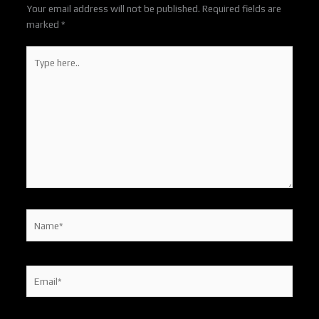
Your email address will not be published.
Required fields are
marked
*
Type
here..
Name*
Email*