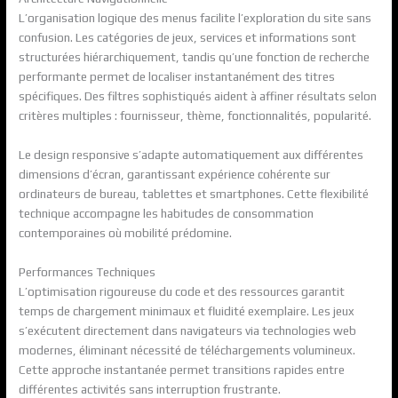
L’organisation logique des menus facilite l’exploration du site sans
confusion. Les catégories de jeux, services et informations sont
structurées hiérarchiquement, tandis qu’une fonction de recherche
performante permet de localiser instantanément des titres
spécifiques. Des filtres sophistiqués aident à affiner résultats selon
critères multiples : fournisseur, thème, fonctionnalités, popularité.
Le design responsive s’adapte automatiquement aux différentes
dimensions d’écran, garantissant expérience cohérente sur
ordinateurs de bureau, tablettes et smartphones. Cette flexibilité
technique accompagne les habitudes de consommation
contemporaines où mobilité prédomine.
Performances Techniques
L’optimisation rigoureuse du code et des ressources garantit
temps de chargement minimaux et fluidité exemplaire. Les jeux
s’exécutent directement dans navigateurs via technologies web
modernes, éliminant nécessité de téléchargements volumineux.
Cette approche instantanée permet transitions rapides entre
différentes activités sans interruption frustrante.