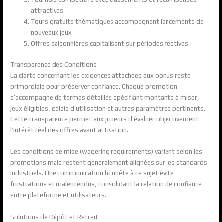
attractives
Tours gratuits thématiques accompagnant lancements de
nouveaux jeux
Offres saisonnières capitalisant sur périodes festives
Transparence des Conditions
La clarté concernant les exigences attachées aux bonus reste
primordiale pour préserver confiance. Chaque promotion
s’accompagne de termes détaillés spécifiant montants à miser,
jeux éligibles, délais d’utilisation et autres paramètres pertinents.
Cette transparence permet aux joueurs d’évaluer objectivement
l’intérêt réel des offres avant activation.
Les conditions de mise (wagering requirements) varient selon les
promotions mais restent généralement alignées sur les standards
industriels. Une communication honnête à ce sujet évite
frustrations et malentendus, consolidant la relation de confiance
entre plateforme et utilisateurs.
Solutions de Dépôt et Retrait