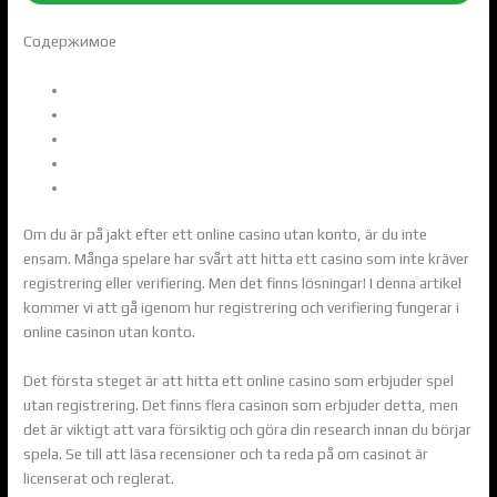
Содержимое
Registrering: enkel och snabb
Verifikation: säkrar din identitet
Verifikation: en säkerhetsfunktion
Slutligen: starta din spelresa
Vad kan du förvänta dig?
Om du är på jakt efter ett online casino utan konto, är du inte
ensam. Många spelare har svårt att hitta ett casino som inte kräver
registrering eller verifiering. Men det finns lösningar! I denna artikel
kommer vi att gå igenom hur registrering och verifiering fungerar i
online casinon utan konto.
Det första steget är att hitta ett online casino som erbjuder spel
utan registrering. Det finns flera casinon som erbjuder detta, men
det är viktigt att vara försiktig och göra din research innan du börjar
spela. Se till att läsa recensioner och ta reda på om casinot är
licenserat och reglerat.