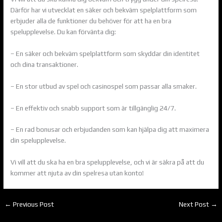
Därför har vi utvecklat en säker och bekväm spelplattform som
erbjuder alla de funktioner du behöver för att ha en bra
spelupplevelse. Du kan förvänta dig:
– En säker och bekväm spelplattform som skyddar din identitet
och dina transaktioner.
– En stor utbud av spel och casinospel som passar alla smaker.
– En effektiv och snabb support som är tillgänglig 24/7.
– En rad bonusar och erbjudanden som kan hjälpa dig att maximera
din spelupplevelse.
Vi vill att du ska ha en bra spelupplevelse, och vi är säkra på att du
kommer att njuta av din spelresa utan konto!
←
Previous Post
Next Post
→