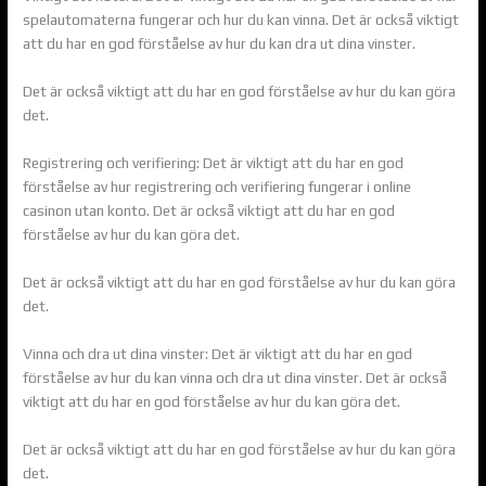
spelautomaterna fungerar och hur du kan vinna. Det är också viktigt
att du har en god förståelse av hur du kan dra ut dina vinster.
Det är också viktigt att du har en god förståelse av hur du kan göra
det.
Registrering och verifiering: Det är viktigt att du har en god
förståelse av hur registrering och verifiering fungerar i online
casinon utan konto. Det är också viktigt att du har en god
förståelse av hur du kan göra det.
Det är också viktigt att du har en god förståelse av hur du kan göra
det.
Vinna och dra ut dina vinster: Det är viktigt att du har en god
förståelse av hur du kan vinna och dra ut dina vinster. Det är också
viktigt att du har en god förståelse av hur du kan göra det.
Det är också viktigt att du har en god förståelse av hur du kan göra
det.