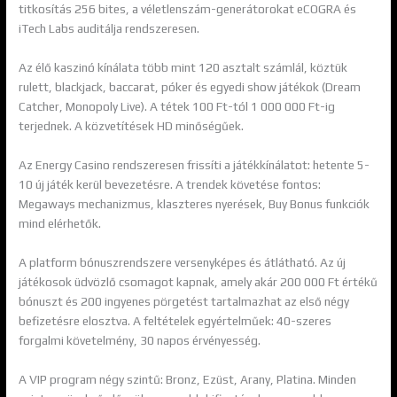
titkosítás 256 bites, a véletlenszám-generátorokat eCOGRA és
iTech Labs auditálja rendszeresen.
Az élő kaszinó kínálata több mint 120 asztalt számlál, köztük
rulett, blackjack, baccarat, póker és egyedi show játékok (Dream
Catcher, Monopoly Live). A tétek 100 Ft-tól 1 000 000 Ft-ig
terjednek. A közvetítések HD minőségűek.
Az Energy Casino rendszeresen frissíti a játékkínálatot: hetente 5-
10 új játék kerül bevezetésre. A trendek követése fontos:
Megaways mechanizmus, klaszteres nyerések, Buy Bonus funkciók
mind elérhetők.
A platform bónuszrendszere versenyképes és átlátható. Az új
játékosok üdvözlő csomagot kapnak, amely akár 200 000 Ft értékű
bónuszt és 200 ingyenes pörgetést tartalmazhat az első négy
befizetésre elosztva. A feltételek egyértelműek: 40-szeres
forgalmi követelmény, 30 napos érvényesség.
A VIP program négy szintű: Bronz, Ezüst, Arany, Platina. Minden