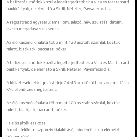
A befizetési módok közül a legelterjedtebbek a Visa és Mastercard
bankkártyák, de elérhető a Skrill, Neteller, Paysafecard is.
A regisztráció egyszerű: email cím, jelszó, név, születési dátum,
lakcím megadása szükséges.
Az élő kaszinó kínálata több mint 120 asztalt számlál, köztük
rulett, blackjack, baccarat, póker.
A befizetési módok közül a legelterjedtebbek a Visa és Mastercard
bankkártyák, de elérhető a Skrill, Neteller, Paysafecard is.
A kifizetések feldolgozási ideje 24-48 óra között mozog, miután a
KYC ellenőrzés megtörtént.
Az élő kaszinó kínálata több mint 120 asztalt számlál, köztük
rulett, blackjack, baccarat, póker.
Felelős játék eszközei
A mobilfelület reszponzív kialakítású, minden funkció elérhető
böngészőből is.