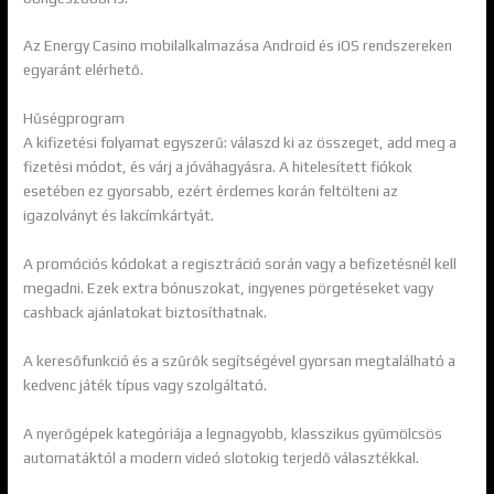
Az Energy Casino mobilalkalmazása Android és iOS rendszereken
egyaránt elérhető.
Hűségprogram
A kifizetési folyamat egyszerű: válaszd ki az összeget, add meg a
fizetési módot, és várj a jóváhagyásra. A hitelesített fiókok
esetében ez gyorsabb, ezért érdemes korán feltölteni az
igazolványt és lakcímkártyát.
A promóciós kódokat a regisztráció során vagy a befizetésnél kell
megadni. Ezek extra bónuszokat, ingyenes pörgetéseket vagy
cashback ajánlatokat biztosíthatnak.
A keresőfunkció és a szűrők segítségével gyorsan megtalálható a
kedvenc játék típus vagy szolgáltató.
A nyerőgépek kategóriája a legnagyobb, klasszikus gyümölcsös
automatáktól a modern videó slotokig terjedő választékkal.