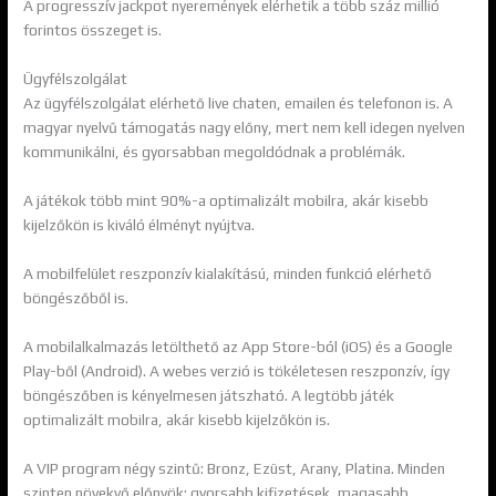
A progresszív jackpot nyeremények elérhetik a több száz millió
forintos összeget is.
Ügyfélszolgálat
Az ügyfélszolgálat elérhető live chaten, emailen és telefonon is. A
magyar nyelvű támogatás nagy előny, mert nem kell idegen nyelven
kommunikálni, és gyorsabban megoldódnak a problémák.
A játékok több mint 90%-a optimalizált mobilra, akár kisebb
kijelzőkön is kiváló élményt nyújtva.
A mobilfelület reszponzív kialakítású, minden funkció elérhető
böngészőből is.
A mobilalkalmazás letölthető az App Store-ból (iOS) és a Google
Play-ből (Android). A webes verzió is tökéletesen reszponzív, így
böngészőben is kényelmesen játszható. A legtöbb játék
optimalizált mobilra, akár kisebb kijelzőkön is.
A VIP program négy szintű: Bronz, Ezüst, Arany, Platina. Minden
szinten növekvő előnyök: gyorsabb kifizetések, magasabb