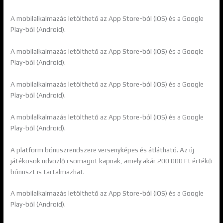
A mobilalkalmazás letölthető az App Store-ból (iOS) és a Google
Play-ből (Android).
A mobilalkalmazás letölthető az App Store-ból (iOS) és a Google
Play-ből (Android).
A mobilalkalmazás letölthető az App Store-ból (iOS) és a Google
Play-ből (Android).
A mobilalkalmazás letölthető az App Store-ból (iOS) és a Google
Play-ből (Android).
A platform bónuszrendszere versenyképes és átlátható. Az új
játékosok üdvözlő csomagot kapnak, amely akár 200 000 Ft értékű
bónuszt is tartalmazhat.
A mobilalkalmazás letölthető az App Store-ból (iOS) és a Google
Play-ből (Android).