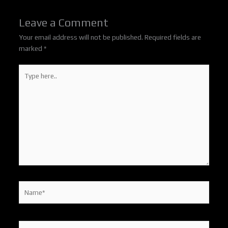
Leave a Comment
Your email address will not be published.
Required fields are
marked
*
Type
here..
Name*
Email*