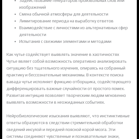
Задействование генераторов произвольных слов или
изображений
Смена обычной атмосферы для деятельности
Лимитирование периода на выработку ответов
Взаимодействие с личностями из альтернативных сфер
деятельности
Испытания с свежими элементами и методами
Как чутье содействует выявлять значение в хаотичностях
Чутье являет собой возможность оперативно анализировать
ситуацию без тщательного изучения, опираясь на собранный
практику и бессознательные механизмы. В контексте поиска
вавада чутье исполняет функцию отборщика, содействующего
дифференцировать важные случайности от простого помех.
Развитая интуиция позволяет творческим людям мгновенно
выявлять возможности в неожиданных событиях.
Нейробиологические изыскания выявляют, что инстинктивные
ответы образуются в следствии стремительной обработки
сведений инсулой и передней поясной корой мозга. Эти
системы соединяют чувственные и познавательные знаки,