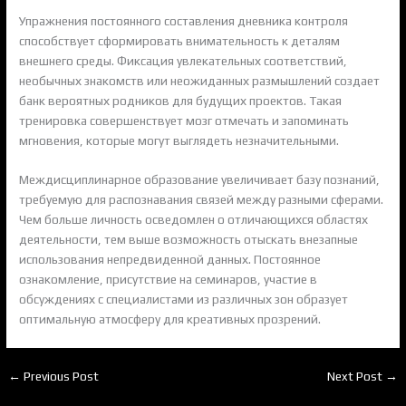
Упражнения постоянного составления дневника контроля
способствует сформировать внимательность к деталям
внешнего среды. Фиксация увлекательных соответствий,
необычных знакомств или неожиданных размышлений создает
банк вероятных родников для будущих проектов. Такая
тренировка совершенствует мозг отмечать и запоминать
мгновения, которые могут выглядеть незначительными.
Междисциплинарное образование увеличивает базу познаний,
требуемую для распознавания связей между разными сферами.
Чем больше личность осведомлен о отличающихся областях
деятельности, тем выше возможность отыскать внезапные
использования непредвиденной данных. Постоянное
ознакомление, присутствие на семинаров, участие в
обсуждениях с специалистами из различных зон образует
оптимальную атмосферу для креативных прозрений.
←
Previous Post
Next Post
→