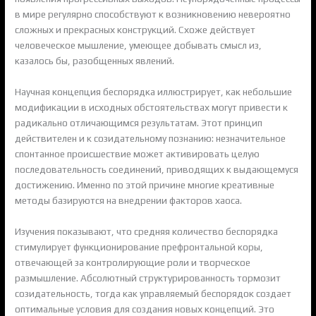
в мире регулярно способствуют к возникновению невероятно
сложных и прекрасных конструкций. Схоже действует
человеческое мышление, умеющее добывать смысл из,
казалось бы, разобщенных явлений.
Научная концепция беспорядка иллюстрирует, как небольшие
модификации в исходных обстоятельствах могут привести к
радикально отличающимся результатам. Этот принцип
действителен и к созидательному познанию: незначительное
спонтанное происшествие может активировать целую
последовательность соединений, приводящих к выдающемуся
достижению. Именно по этой причине многие креативные
методы базируются на внедрении факторов хаоса.
Изучения показывают, что средняя количество беспорядка
стимулирует функционирование префронтальной коры,
отвечающей за контролирующие роли и творческое
размышление. Абсолютный структурированность тормозит
созидательность, тогда как управляемый беспорядок создает
оптимальные условия для создания новых концепций. Это