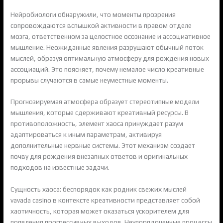
Нейробиологи обнаружили, что моменты прозрения
сопровождаются вспышкой активности в правом отделе
мозга, ответственном за целостное осознание и ассоциативное
мышление. Неожиданные явления разрушают обычный поток
мыслей, образуя оптимальную атмосферу для рождения новых
ассоциаций. Это поясняет, почему немалое число креативные
прорывы случаются в самые неуместные моменты.
Прогнозируемая атмосфера образует стереотипные модели
мышления, которые сдерживают креативный ресурсы. В
противоположность, элемент хаоса принуждает разум
адаптироваться к иным параметрам, активируя
дополнительные нервные системы. Этот механизм создает
почву для рождения внезапных ответов и оригинальных
подходов на известные задачи.
Сущность хаоса: беспорядок как родник свежих мыслей
vavada casino в контексте креативности представляет собой
хаотичность, которая может оказаться ускорителем для
появления прогрессивных выходов. Неупорядоченные процессы