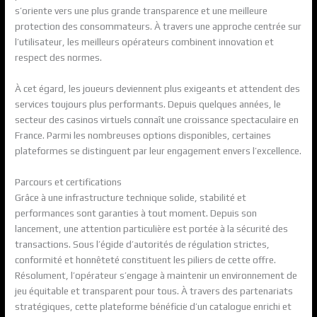
s’oriente vers une plus grande transparence et une meilleure
protection des consommateurs. À travers une approche centrée sur
l’utilisateur, les meilleurs opérateurs combinent innovation et
respect des normes.
À cet égard, les joueurs deviennent plus exigeants et attendent des
services toujours plus performants. Depuis quelques années, le
secteur des casinos virtuels connaît une croissance spectaculaire en
France. Parmi les nombreuses options disponibles, certaines
plateformes se distinguent par leur engagement envers l’excellence.
Parcours et certifications
Grâce à une infrastructure technique solide, stabilité et
performances sont garanties à tout moment. Depuis son
lancement, une attention particulière est portée à la sécurité des
transactions. Sous l’égide d’autorités de régulation strictes,
conformité et honnêteté constituent les piliers de cette offre.
Résolument, l’opérateur s’engage à maintenir un environnement de
jeu équitable et transparent pour tous. À travers des partenariats
stratégiques, cette plateforme bénéficie d’un catalogue enrichi et