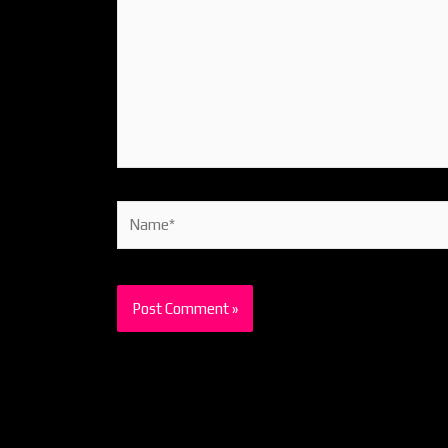
Name*