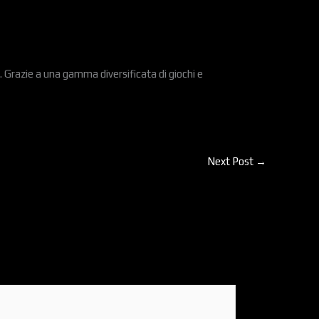
. Grazie a una gamma diversificata di giochi e
Next Post
→