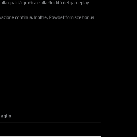
la qualità grafica e alla fluidità del gameplay.
ovazione continua. Inoltre, Powbet fornisce bonus
aglio