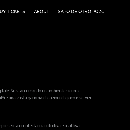
UY TICKETS
ABOUT
SAPO DE OTRO POZO
tale. Se stai cercando un ambiente sicuro e
 offre una vasta gamma di opzioni di gioco e servizi
 presenta un’interfaccia intuitiva e reattiva,