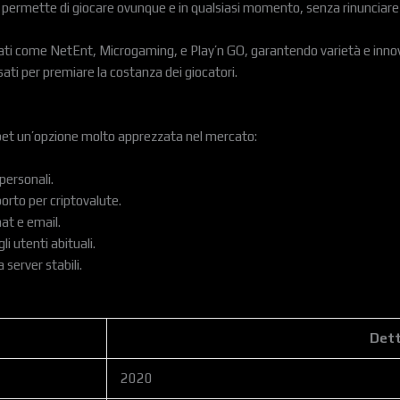
permette di giocare ovunque e in qualsiasi momento, senza rinunciare al
nomati come NetEnt, Microgaming, e Play’n GO, garantendo varietà e inn
ti per premiare la costanza dei giocatori.
wbet un’opzione molto apprezzata nel mercato:
personali.
orto per criptovalute.
at e email.
i utenti abituali.
 server stabili.
Dett
2020