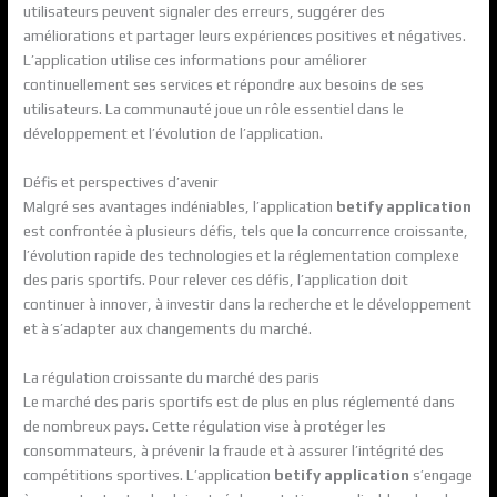
utilisateurs peuvent signaler des erreurs, suggérer des
améliorations et partager leurs expériences positives et négatives.
L’application utilise ces informations pour améliorer
continuellement ses services et répondre aux besoins de ses
utilisateurs. La communauté joue un rôle essentiel dans le
développement et l’évolution de l’application.
Défis et perspectives d’avenir
Malgré ses avantages indéniables, l’application
betify application
est confrontée à plusieurs défis, tels que la concurrence croissante,
l’évolution rapide des technologies et la réglementation complexe
des paris sportifs. Pour relever ces défis, l’application doit
continuer à innover, à investir dans la recherche et le développement
et à s’adapter aux changements du marché.
La régulation croissante du marché des paris
Le marché des paris sportifs est de plus en plus réglementé dans
de nombreux pays. Cette régulation vise à protéger les
consommateurs, à prévenir la fraude et à assurer l’intégrité des
compétitions sportives. L’application
betify application
s’engage