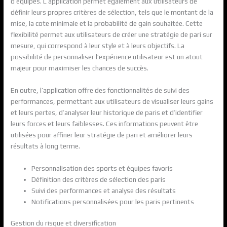
d’équipes. L’application permet également aux utilisateurs de
définir leurs propres critères de sélection, tels que le montant de la
mise, la cote minimale et la probabilité de gain souhaitée. Cette
flexibilité permet aux utilisateurs de créer une stratégie de pari sur
mesure, qui correspond à leur style et à leurs objectifs. La
possibilité de personnaliser l’expérience utilisateur est un atout
majeur pour maximiser les chances de succès.
En outre, l’application offre des fonctionnalités de suivi des
performances, permettant aux utilisateurs de visualiser leurs gains
et leurs pertes, d’analyser leur historique de paris et d’identifier
leurs forces et leurs faiblesses. Ces informations peuvent être
utilisées pour affiner leur stratégie de pari et améliorer leurs
résultats à long terme.
Personnalisation des sports et équipes favoris
Définition des critères de sélection des paris
Suivi des performances et analyse des résultats
Notifications personnalisées pour les paris pertinents
Gestion du risque et diversification