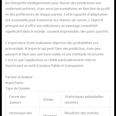
les interprète intelligemment pour fournir des prédictions non
seulement précises, mais aussi personnalisées en fonction du profil
et des préférences de chaque parieur. Cette capacité d’adaptation
est essentielle pour maximiser les chances de succès. L’objectif
principal est d’offrir aux utilisateurs un avantage compétitif
significatif dans le monde, souvent imprévisible, des paris sportifs.
L’importance d’une évaluation objective des probabilités est
primordiale. N’importe qui peut faire une prédiction, mais peu
peuvent le faire avec une base solide et une méthode structurée.
C’est ici que l’application se révèle particulièrement utile en
fournissant un outil d’analyse fiable et transparent.
Facteur d’Analyse
Importance
Type de Donnée
Forme des
Statistiques individuelles
Élevée
Joueurs
récentes
Historique des
Résultats des matchs
Moyenne