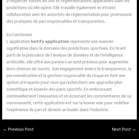
à respecter toutes les lois et réglementations applicables dans les
juridictions où elle opère. Elle travaille également en étroite
collaboration avec les autorités de réglementation pour promouvoir
des pratiques de pari responsables et transparentes.
En Conclusion
L’application
betify application
représente une avancée
significative dans le domaine des prédictions sportives. En tirant
parti de la puissance de l’analyse de données et de l’intelligence
artificielle, elle offre aux parieurs un outil précieux pour augmenter
leurs chances de succès. Son engagement envers la transparence, la
personnalisation et la gestion responsable du risque en font une
option attrayante pour ceux qui recherchent une approche plus
scientifique et éclairée des paris sportifs. En embrassant
continuellement l’innovation et en écoutant les commentaires de sa
communauté, cette application est sur la bonne voie pour redéfinir
l’expérience de pari et devenir un leader dans l’industrie.
←
Previous Post
Next Post
→