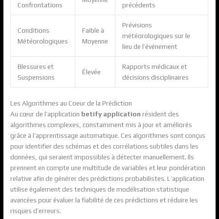
Confrontations
précédents
Prévisions
Conditions
Faible à
météorologiques sur le
Météorologiques
Moyenne
lieu de l’événement
Blessures et
Rapports médicaux et
Élevée
Suspensions
décisions disciplinaires
Les Algorithmes au Coeur de la Prédiction
Au cœur de l’application
betify application
résident des
algorithmes complexes, constamment mis à jour et améliorés
grâce à l’apprentissage automatique. Ces algorithmes sont conçus
pour identifier des schémas et des corrélations subtiles dans les
données, qui seraient impossibles à détecter manuellement. Ils
prennent en compte une multitude de variables et leur pondération
relative afin de générer des prédictions probabilistes. L’application
utilise également des techniques de modélisation statistique
avancées pour évaluer la fiabilité de ces prédictions et réduire les
risques d’erreurs.