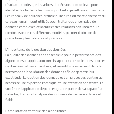
résultats, tandis que les arbres de décision sont utilisés pour
identifier les facteurs les plus importants qui influencent les paris.
Les réseaux de neurones artificiels, inspirés du fonctionnement du
cerveau humain, sont utilisés pour traiter des ensembles de
données complexes et identifier des relations non linéaires. La
combinaison de ces différents modèles permet d’obtenir des
prédictions plus robustes et précises.
L’importance de la gestion des données
La qualité des données est essentielle pour la performance des
algorithmes. L’application
betify application
utilise des sources
de données fiables et vérifiées, et investit massivement dans le
nettoyage et la validation des données afin de garantir leur
exactitude. La gestion des données est un processus continu qui
nécessite une expertise technique et une attention constante. Le
succès de l’application dépend en grande partie de sa capacité à
collecter, traiter et analyser des données de manière efficace et
fiable.
L’amélioration continue des algorithmes