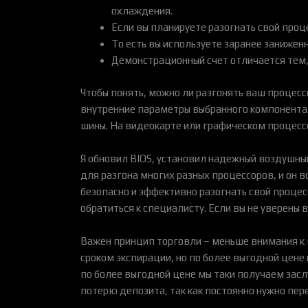
охлаждения.
Если вы планируете разогнать свой проц
То есть вы используете заранее занижен
Демонстрационный счет отличается тем,
Чтобы понять, можно ли разгонять ваш процесс
внутренние параметры выбранного компонента.
шины. На видеокарте или графическом процессо
Я обновил BIOS, установил надежный воздушный
для разгона многих разных процессоров, и он
безопасно и эффективно разогнать свой процесс
обратиться к специалисту. Если вы не уверены 
Важен принцип торговли – меньше внимания к 
сроком экспирации, но по более выгодной цене
по более выгодной цене мы таки получаем зас
потерю депозита, так как постоянно нужно пере