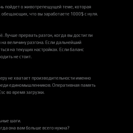
ечь пойдет о животрепещущей теме, которая
, обещающих, что вы заработаете 1000$ с нуля.
ё. Лучше прервать разгон, когда вы достигли
и на величину разгона. Если дальнейший
ться на текущих настройках. Если баланс
дить не стоит.
теру не хватает производительности именно
 среди единомышленников. Оперативная память
sc во время загрузки.
ьные шаги.
гда она вам больше всего нужна?