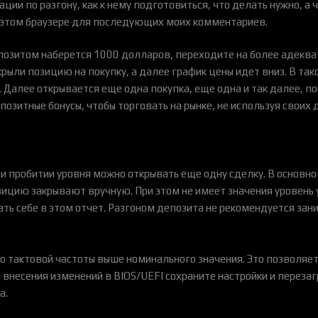
ии по разгону, как к нему подготовиться, что делать нужно, а ч
 в этом браузере для последующих моих комментариев.
позитом наберется 1000 долларов, переходите на более адеква
рыли позицию на покупку, а далее график цены идет вниз. В так
. Далее открывается еще одна покупка, еще одна и так далее, п
озитные бонусы, чтобы торговать на рынке, не используя своих 
и пробитии уровня можно открывать еще одну сделку. В основном
позицию закрывают вручную. При этом не имеет значения уровень
ть себе в этом отчет. Разгоном депозита не рекомендуется зан
го тактовой частоты выше номинального значения. Это позволяе
 внесения изменений в BIOS/UEFI сохраните настройки и перез
а.