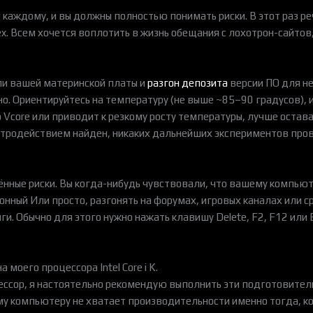
 каждому, и вы должны полностью понимать риски. В этот раз р
. Всем хочется воплотить в жизнь обещания с лохотрон-сайтов
ли вашей материнской платы и
разгон депозита
версии ПО для не
но. Ориентируйтесь на температуру (не выше ~85–90 градусов), 
 Vcore или приводит к резкому росту температуры, лучше остава
тродействием найден, никаких дальнейших экспериментов прово
нные риски. Вы когда-нибудь чувствовали, что вашему компью
гонный Или просто, разгонять на форумах, игровых каналах или
и. Обычно для этого нужно нажать клавишу Delete, F2, F12 или E
моего процессора Intel Core i K.
ессор, я настоятельно рекомендую выполнить эти подготовител
му компьютеру не хватает производительности именно тогда, ко