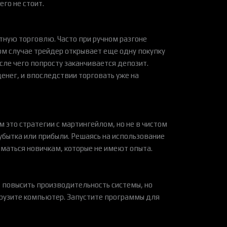
его не стоит.
тную торговлю. Часто при ручном разгоне
ом случае трейдер открывает еще одну покупку
осле чего попросту заканчивается депозит.
денег, и впоследствии торговать уже на
 это стратегии с мартингейлом, но не в чистом
 убытка или прибыли. Решаясь на использование
иматься новичкам, которые не имеют опыта.
т повысить производительность системы, но
агрузите компьютер. Запустите программы для