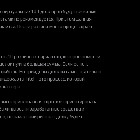
ак виртуальные 100 долларов будут несколько
ньгами не рекомендуется. При этом данная
ьшается. После разгона моего процессора я
оть 10 различных вариантов, которые помогли
делок нужна большая сумма. Если ее нет,
е прибыль. Но трейдеры должны самостоятельно
идеокарты Intel – это процесс, который
мпьютера.
о высокорискованная торговля ориентирована
были вывести заработанные средства и
ов, оптимальный риск на сделку будет