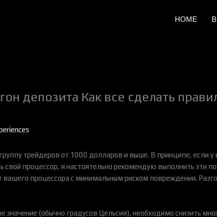
HOME
B
гон депозита Как все сделать прав
periences
 группу трейдеров от 1000 долларов и выше. В принципе, если у
ть свой процессор, я настоятельно рекомендую выполнить эти 
 вашего процессора с минимальным риском повреждения. Разгон
е значение (обычно градусов Цельсия), необходимо снизить мно