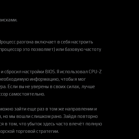
рисками.
Процесс разгона включает в себя настроить
роцессор это позволяет) или базовую частоту
 сбросил настройки BIOS. Я использовал CPU-Z
ю необходимую информацию, чтобы я мог
а. Если вы не уверены в своих силах, лучше
ессор самостоятельно.
можно зайти еще раз в том же направлении и
л, но мы вошли слишком рано. Зайдя повторно
 в том, что убыток здесь часто влечёт полную
торской торговой стратегии.