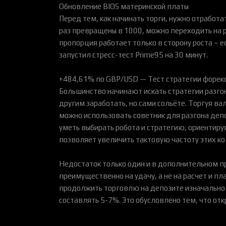
Обновление BIOS материнской платы
Перед тем, как начинать торги, нужно отработ
раз превращены в 1000, можно переходить на р
пропорция работает только в сторону роста – е
запустил стресс-тест Prime95 на 30 минут.
+484,61% по GBP/USD — Тест стратегии форекс
Большинство начинают искать стратегии разго
другим заработать, но сами сольёте. Торгуя ва
можно использовать советник для разгона депо
уметь выбирать робота и стратегию, ориентируя
позволяет увеличить тактовую частоту этих 
Недостаток только один и в дополнительном п
преимущественно на удачу, а не на расчет и 
продолжить торговлю на депозите изначального
составлять 5-7%. Это обусловлено тем, что отк