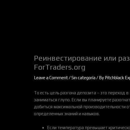
Skip
to
content
Реинвестирование или раз
ForTraders.org
Leave a Comment
/
Sin categoría
/ By
Pitchblack Ex
То есть цель разгона депозита – это переход в
заниматься глупо. Если вы планируете разогна
добиться максимальной производительности от
определенных знаний и навыков.
Если температура превышает критическо