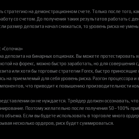
ать стратегию на демонстрационном счете. Только после того, к
аботу со счетом. До получения таких результатов работать с де
сли размер депозита начал снижаться, то уровень риска не умен
 «Соточка»
на депозита на бинарных опционах. Вы можете протестировать х
лютой на форекс, можно быстро заработать, но для совершения с
зита или хотя бы торговые стратегии Forex, быстро приносящи
сь на приемлемый для себя уровень риска. Разгон процессора и в
компонентов, что приводит к повышению производительности ко
редставлении он не нуждается. Трейдер должен осознавать, чт
планирование. Поэтому желательно после получения 50–100% при
 объема. Если вы будете использовать в торговле много ордер
рывая несколько ордеров, риск будет суммироваться.