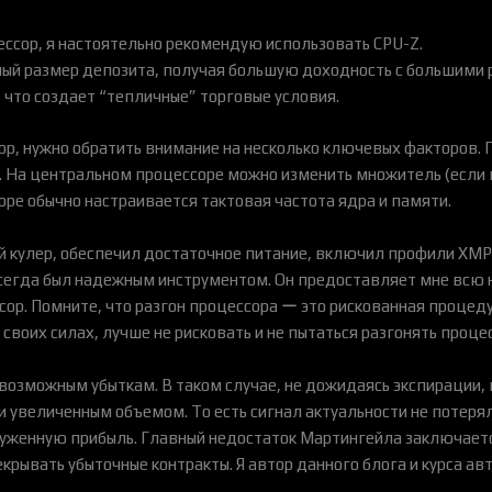
ессор, я настоятельно рекомендую использовать CPU-Z.
ный размер депозита, получая большую доходность с большими 
 что создает “тепличные” торговые условия.
ор, нужно обратить внимание на несколько ключевых факторов. 
 На центральном процессоре можно изменить множитель (если п
ре обычно настраивается тактовая частота ядра и памяти.
 кулер, обеспечил достаточное питание, включил профили XMP и
 всегда был надежным инструментом. Он предоставляет мне вс
ор. Помните, что разгон процессора ー это рискованная процедур
в своих силах, лучше не рисковать и не пытаться разгонять проц
возможным убыткам. В таком случае, не дожидаясь экспирации, 
 и увеличенным объемом. То есть сигнал актуальности не потеря
луженную прибыль. Главный недостаток Мартингейла заключается
крывать убыточные контракты. Я автор данного блога и курса ав