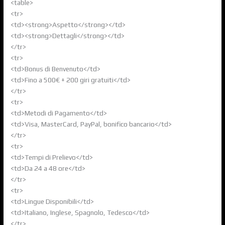
<table>
<tr>
<td><strong>Aspetto</strong></td>
<td><strong>Dettagli</strong></td>
</tr>
<tr>
<td>Bonus di Benvenuto</td>
<td>Fino a 500€ + 200 giri gratuiti</td>
</tr>
<tr>
<td>Metodi di Pagamento</td>
<td>Visa, MasterCard, PayPal, bonifico bancario</td>
</tr>
<tr>
<td>Tempi di Prelievo</td>
<td>Da 24 a 48 ore</td>
</tr>
<tr>
<td>Lingue Disponibili</td>
<td>Italiano, Inglese, Spagnolo, Tedesco</td>
</tr>