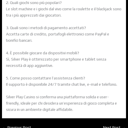
2. Quali giochi sono più popolari?
Le slot machine e i giochi dal vivo come la roulette e il blackjack sono
tra i più apprezzati dai giocatori.
3. Quali sono i metodi di pagamento accettati?
Accetta carte di credito, portafogli elettronici come PayPal e
bonifici bancari.
4. È possibile giocare da dispositivi mobili?
Sì, Silver Play è ottimizzato per smartphone e tablet senza
necessità di app aggiuntive.
5. Come posso contattare l’assistenza clienti?
Il supporto è disponibile 24/7 tramite chat live, e-mail e telefono.
Silver Play Casino si conferma una piattaforma solida e user-
friendly, ideale per chi desidera un’esperienza di gioco completa e
sicura in un ambiente digitale affidabile.
←
Previous Post
Next Post
→