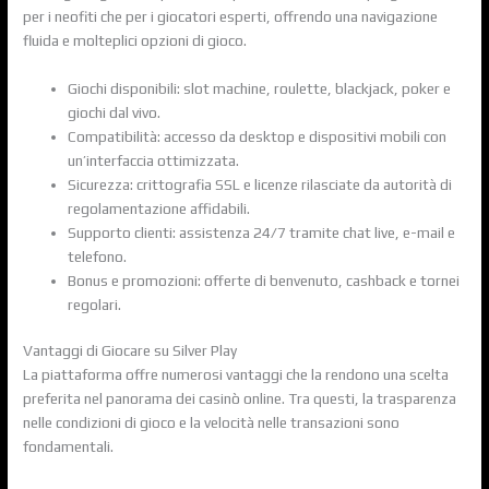
per i neofiti che per i giocatori esperti, offrendo una navigazione
fluida e molteplici opzioni di gioco.
Giochi disponibili: slot machine, roulette, blackjack, poker e
giochi dal vivo.
Compatibilità: accesso da desktop e dispositivi mobili con
un’interfaccia ottimizzata.
Sicurezza: crittografia SSL e licenze rilasciate da autorità di
regolamentazione affidabili.
Supporto clienti: assistenza 24/7 tramite chat live, e-mail e
telefono.
Bonus e promozioni: offerte di benvenuto, cashback e tornei
regolari.
Vantaggi di Giocare su Silver Play
La piattaforma offre numerosi vantaggi che la rendono una scelta
preferita nel panorama dei casinò online. Tra questi, la trasparenza
nelle condizioni di gioco e la velocità nelle transazioni sono
fondamentali.