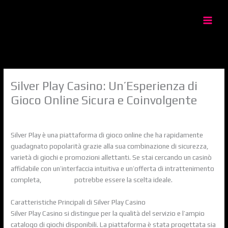
Skip
to
content
Silver Play Casino: Un’Esperienza di
Gioco Online Sicura e Coinvolgente
Leave a Comment
/
Sin categoría
/ By
Pitchblack Experiences
Silver Play è una piattaforma di gioco online che ha rapidamente
guadagnato popolarità grazie alla sua combinazione di sicurezza,
varietà di giochi e promozioni allettanti. Se stai cercando un casinò
affidabile con un’interfaccia intuitiva e un’offerta di intrattenimento
completa,
silver play
potrebbe essere la scelta ideale.
Caratteristiche Principali di Silver Play Casino
Silver Play Casino si distingue per la qualità del servizio e l’ampio
catalogo di giochi disponibili. La piattaforma è stata progettata sia