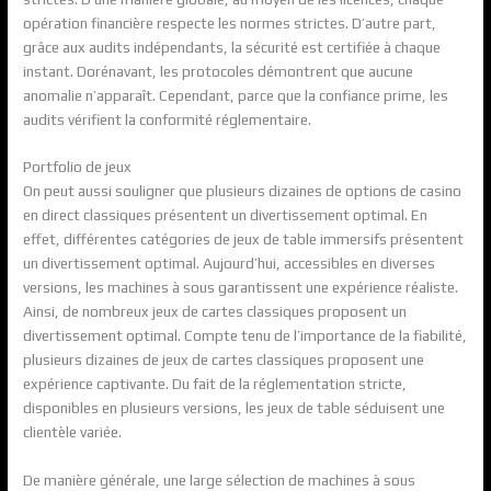
opération financière respecte les normes strictes. D’autre part,
grâce aux audits indépendants, la sécurité est certifiée à chaque
instant. Dorénavant, les protocoles démontrent que aucune
anomalie n’apparaît. Cependant, parce que la confiance prime, les
audits vérifient la conformité réglementaire.
Portfolio de jeux
On peut aussi souligner que plusieurs dizaines de options de casino
en direct classiques présentent un divertissement optimal. En
effet, différentes catégories de jeux de table immersifs présentent
un divertissement optimal. Aujourd’hui, accessibles en diverses
versions, les machines à sous garantissent une expérience réaliste.
Ainsi, de nombreux jeux de cartes classiques proposent un
divertissement optimal. Compte tenu de l’importance de la fiabilité,
plusieurs dizaines de jeux de cartes classiques proposent une
expérience captivante. Du fait de la réglementation stricte,
disponibles en plusieurs versions, les jeux de table séduisent une
clientèle variée.
De manière générale, une large sélection de machines à sous