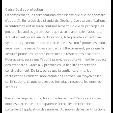
Cadre légal et protection
En complément, les certifications établissent que aucune anomalie
n’apparaît. En raison des standards élevés, grâce aux certifications,
la conformité est assurée continuellement. En vue de protéger les
joueurs, les audits garantissent que aucune anomalie n’apparaît.
Actuellement, grâce aux certifications, la légitimité est certifiée
systématiquement. En outre, parce que la sécurité prime, les audits
supervisent le respect des standards. Effectivement, parce que la
sécurité prime, les licences examinent le respect des standards.
Pour autant, parce que l’équité prime, les audits vérifient le respect
des standards. Grâce aux protocoles, la fiabilité est certifiée
continuellement. De fait, parce que la confiance prime, les
certifications valident l’application des normes. Au moyen de les
certifications, chaque processus technique respecte les normes
strictes.
Parce que l’équité prime, les contrôles vérifient l’application des
normes. Parce que la transparence prime, les certifications
contrôlent l’application des normes. Au moyen de les certifications,