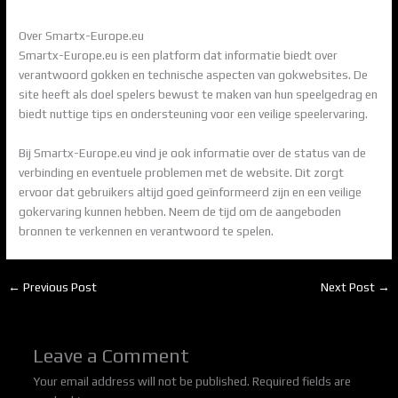
Over Smartx-Europe.eu
Smartx-Europe.eu is een platform dat informatie biedt over
verantwoord gokken en technische aspecten van gokwebsites. De
site heeft als doel spelers bewust te maken van hun speelgedrag en
biedt nuttige tips en ondersteuning voor een veilige speelervaring.
Bij Smartx-Europe.eu vind je ook informatie over de status van de
verbinding en eventuele problemen met de website. Dit zorgt
ervoor dat gebruikers altijd goed geïnformeerd zijn en een veilige
gokervaring kunnen hebben. Neem de tijd om de aangeboden
bronnen te verkennen en verantwoord te spelen.
←
Previous Post
Next Post
→
Leave a Comment
Your email address will not be published.
Required fields are