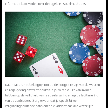
informatie kunt vinden over de regels en speelmethodes.
Daarnaast is het belangrijk om op de hoogte te zijn van de wetten
en regelgeving omtrent gokken in jouw regio. Dit kan invloed
hebben op de veiligheid van je speelervaring en op de legitimering
van de aanbieders. Zorg ervoor dat je speelt bij een
vergunninghoudende aanbieder die voldoet aan alle wettelijke