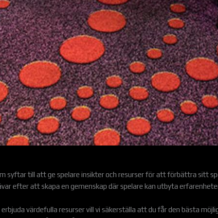
ftar till att ge spelare insikter och resurser för att förbättra sitt spel
trävar efter att skapa en gemenskap där spelare kan utbyta erfarenheter
rbjuda värdefulla resurser vill vi säkerställa att du får den bästa möjl