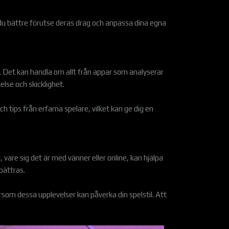
du bättre förutse deras drag och anpassa dina egna
er. Det kan handla om allt från appar som analyserar
else och skicklighet.
h tips från erfarna spelare, vilket kan ge dig en
, vare sig det är med vänner eller online, kan hjälpa
bättras.
rsom dessa upplevelser kan påverka din spelstil. Att