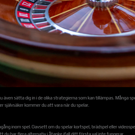
 även sätta dig in i de olika strategierna som kan tillämpas. Många sp
er självsäker kommer du att vara när du spelar.
mgång inom spel. Oavsett om du spelar kortspel, brädspel eller videospe
 du har flera alternativ i åtanke ifall ditt första val inte fungerar.