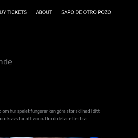
UY TICKETS
ABOUT
SAPO DE OTRO POZO
ande
 om hur spelet fungerar kan göra stor skillnad i ditt
som krävs för att vinna. Om du letar efter bra