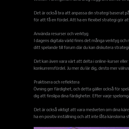
Det är också bra att anpassa din strategi baserat 
för att få en fördel. Att ha en flexibel strategi gör 
Använda resurser och verktyg
I dagens digitala värld finns det många verktyg och r
ditt spelande till forum där du kan diskutera strate
Det kan även vara värt att delta i online-kurser elle
konkurrensfördel. Ju mer du lär dig, desto mer välr
Praktisera och reflektera
Övning ger färdighet, och detta gäller också för spela
dig att finslipa dina färdigheter. Efter varje spelom
Det är också viktigt att vara medveten om dina känsl
ha en positiv inställning och att inte låta känslorna