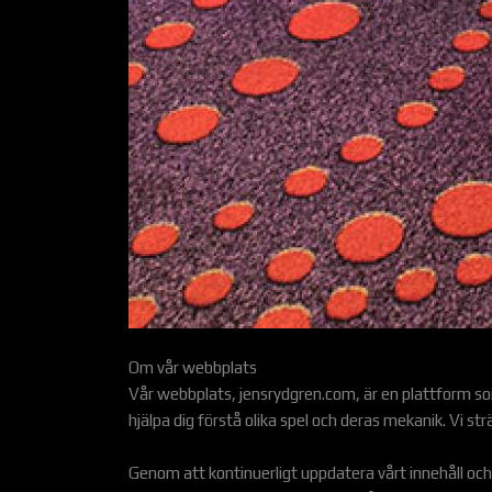
Om vår webbplats
Vår webbplats, jensrydgren.com, är en plattform som sy
hjälpa dig förstå olika spel och deras mekanik. Vi s
Genom att kontinuerligt uppdatera vårt innehåll och e