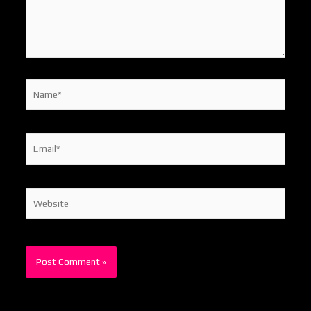
Name*
Email*
Website