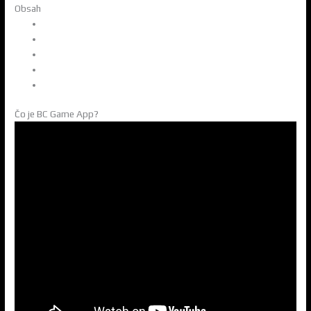
Obsah
Čo je BC Game App?
Vlastnosti aplikácie
Herné možnosti
Výhody používania BC Game App
Časté otázky
Čo je BC Game App?