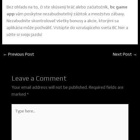
Bez ohľadu na to, či ste skúsený hráč alebo začiatočník,
bc game
app
vám poskytne nezabudnuteľný zážitok a množstvo zábavy.
Nezabudnite skontrolovať všetky bonusy a akcie, ktorými sa
aplikácia môže pochváliť. Vstúpte do vzrušujúceho sveta BC hier a
užite si svoju jazdu!
←
Previous Post
Next Post
→
Leave a Comment
Your email address will not be published.
Required fields are
marked
*
Type
here..