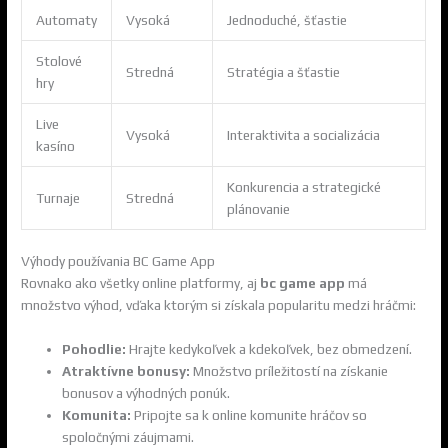
Automaty
Vysoká
Jednoduché, šťastie
Stolové
Stredná
Stratégia a šťastie
hry
Live
Vysoká
Interaktivita a socializácia
kasíno
Konkurencia a strategické
Turnaje
Stredná
plánovanie
Výhody používania BC Game App
Rovnako ako všetky online platformy, aj
bc game app
má
množstvo výhod, vďaka ktorým si získala popularitu medzi hráčmi:
Pohodlie:
Hrajte kedykoľvek a kdekoľvek, bez obmedzení.
Atraktívne bonusy:
Množstvo príležitostí na získanie
bonusov a výhodných ponúk.
Komunita:
Pripojte sa k online komunite hráčov so
spoločnými záujmami.