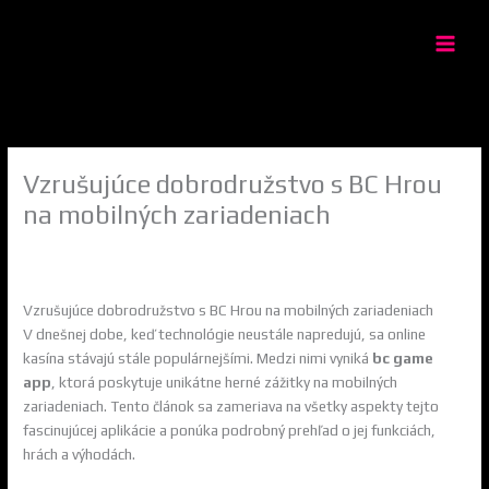
Skip
to
content
Vzrušujúce dobrodružstvo s BC Hrou
na mobilných zariadeniach
Leave a Comment
/
bcgame-slovakia.com
/ By
Pitchblack
Experiences
Vzrušujúce dobrodružstvo s BC Hrou na mobilných zariadeniach
V dnešnej dobe, keď technológie neustále napredujú, sa online
kasína stávajú stále populárnejšími. Medzi nimi vyniká
bc game
app
, ktorá poskytuje unikátne herné zážitky na mobilných
zariadeniach. Tento článok sa zameriava na všetky aspekty tejto
fascinujúcej aplikácie a ponúka podrobný prehľad o jej funkciách,
hrách a výhodách.