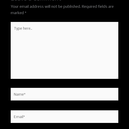
Your email address will not be published.
Required fields are
marked
*
Type
here..
Name*
Email*