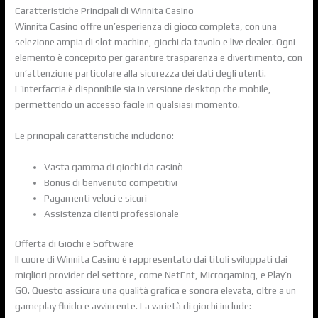
Caratteristiche Principali di Winnita Casino
Winnita Casino offre un’esperienza di gioco completa, con una
selezione ampia di slot machine, giochi da tavolo e live dealer. Ogni
elemento è concepito per garantire trasparenza e divertimento, con
un’attenzione particolare alla sicurezza dei dati degli utenti.
L’interfaccia è disponibile sia in versione desktop che mobile,
permettendo un accesso facile in qualsiasi momento.
Le principali caratteristiche includono:
Vasta gamma di giochi da casinò
Bonus di benvenuto competitivi
Pagamenti veloci e sicuri
Assistenza clienti professionale
Offerta di Giochi e Software
Il cuore di Winnita Casino è rappresentato dai titoli sviluppati dai
migliori provider del settore, come NetEnt, Microgaming, e Play’n
GO. Questo assicura una qualità grafica e sonora elevata, oltre a un
gameplay fluido e avvincente. La varietà di giochi include: