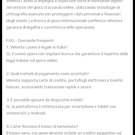
Winnita Casino si impegna a rispettare tutte le normative vigenti
nel settore del gioco d’azzardo online, utilizzando tecnologie di
crittografia avanzate per proteggere i dati personali e finanziari
degli utenti. La licenza di gioco internazionale conferisce ulteriore
garanzia di legalità e correttezza nelle operazioni.
FAQ – Domande Frequenti
1. Winnita Casino è legale in Italia?
Sì, il casinò opera con regolare licenza che garantisce il rispetto delle
leggi italiane sul gioco online.
2. Quali metodi di pagamento sono accettati?
Winnita supporta carte di credito, portafogli elettronici e bonifici
bancari, assicurando transazioni rapide e sicure.
3. È possibile giocare da dispositivi mobili?
Sì, la piattaforma è ottimizzata per smartphone e tablet con
sistemi iOS e Android.
4. Come funziona il bonus di benvenuto?
Il bonus varia, ma generalmente include un credito aggiuntivo sul