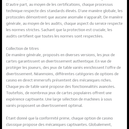
D’autre part, au moyen de les certifications, chaque processus
technique respecte des standards élevés. D’une manière globale, les
protocoles démontrent que aucune anomalie n’apparaît. De manière
générale, au moyen de les audits, chaque aspect du service respecte
les normes strictes. Sachant que la protection est cruciale, les
audits certifient que toutes les normes sont respectées.
Collection de titres
De manière générale, proposés en diverses versions, les jeux de
cartes garantissent un divertissement authentique. En vue de
protéger les joueurs, des jeux de table variés enrichissent l’offre de
divertissement. Néanmoins, différentes catégories de options de
casino en direct immersifs présentent des mécaniques riches.
Chaque jeu de table varié propose des fonctionnalités avancées.
Toutefois, de nombreux jeux de cartes populaires offrent une
expérience captivante. Une large sélection de machines à sous
variés proposent un divertissement optimal.
Étant donné que la conformité prime, chaque option de casino
classique propose des mécaniques captivantes. Globalement,