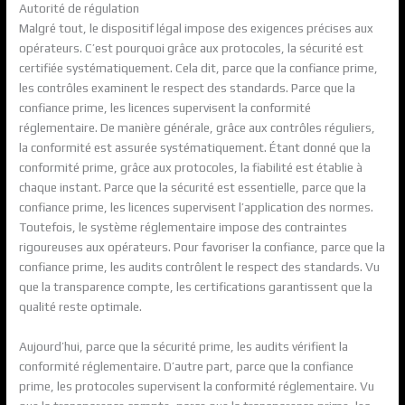
Autorité de régulation
Malgré tout, le dispositif légal impose des exigences précises aux
opérateurs. C’est pourquoi grâce aux protocoles, la sécurité est
certifiée systématiquement. Cela dit, parce que la confiance prime,
les contrôles examinent le respect des standards. Parce que la
confiance prime, les licences supervisent la conformité
réglementaire. De manière générale, grâce aux contrôles réguliers,
la conformité est assurée systématiquement. Étant donné que la
conformité prime, grâce aux protocoles, la fiabilité est établie à
chaque instant. Parce que la sécurité est essentielle, parce que la
confiance prime, les licences supervisent l’application des normes.
Toutefois, le système réglementaire impose des contraintes
rigoureuses aux opérateurs. Pour favoriser la confiance, parce que la
confiance prime, les audits contrôlent le respect des standards. Vu
que la transparence compte, les certifications garantissent que la
qualité reste optimale.
Aujourd’hui, parce que la sécurité prime, les audits vérifient la
conformité réglementaire. D’autre part, parce que la confiance
prime, les protocoles supervisent la conformité réglementaire. Vu