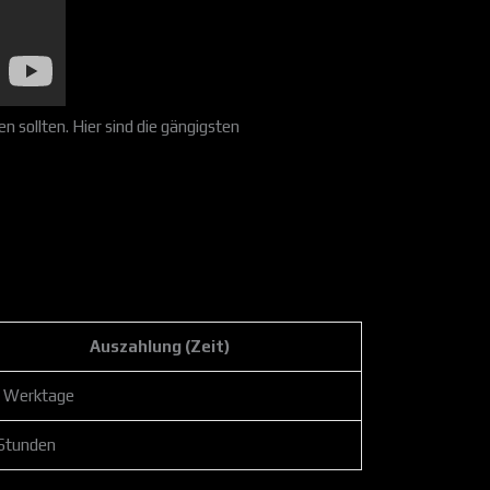
n sollten. Hier sind die gängigsten
Auszahlung (Zeit)
 Werktage
Stunden