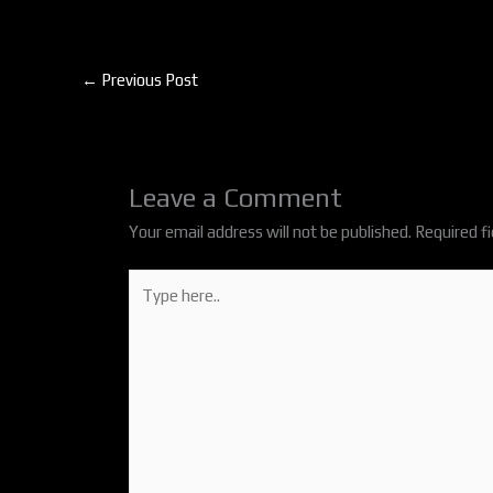
←
Previous Post
Leave a Comment
Your email address will not be published.
Required f
Type
here..