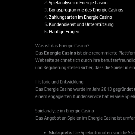
Spielanalyse im Energie Casino
Bonusprogramme des Energie Casinos
Zahlungsarten im Energie Casino
Kundendienst und Unterstützung
Häufige Fragen
Was ist das Energie Casino?
Das
Energie Casino
ist eine renommierte Plattform
Webseite zeichnet sich durch ihre benutzerfreundlich
und Regulierung stellen sicher, dass die Spieler in e
Historie und Entwicklung
Das Energie Casino wurde im Jahr 2013 gegründet un
einem engagierten Kundenservice hat es viele Spie
Spielanalyse im Energie Casino
Das Angebot an Spielen im Energie Casino ist umfangr
Slotspiele:
Die Spielautomaten sind die Sta