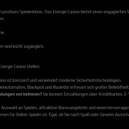
 positives Spielerlebnis. Das Energie Casino bietet einen engagierten S
en:
me.
 sind leicht zugänglich.
Energie Casino stellen:
sino ist lizenziert und verwendet moderne Sicherheitstechnologien.
ielautomaten, Blackjack und Roulette erfreuen sich großer Beliebtheit
ahlungen vornehmen?
Sie können Einzahlungen über Kreditkarten, 
he Auswahl an Spielen, attraktive Bonusangebote und einen hervorra
rmen für Online-Spieler ist. Egal, ob Sie nach Spaß oder Gewinn Aussch