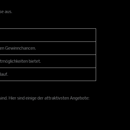
se aus.
nden Gewinnchancen.
ttmöglichkeiten bietet.
lauf.
nd. Hier sind einige der attraktivsten Angebote: