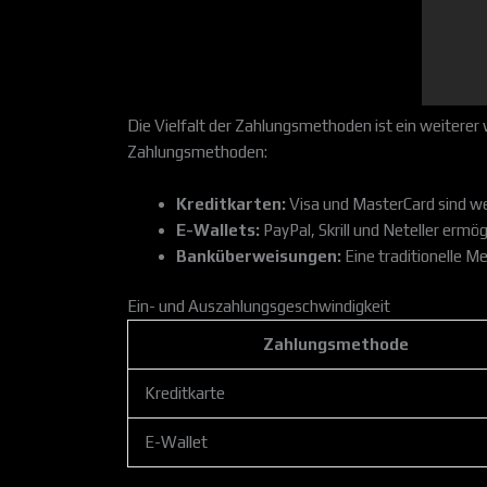
Die Vielfalt der Zahlungsmethoden ist ein weiterer 
Zahlungsmethoden:
Kreditkarten:
Visa und MasterCard sind wei
E-Wallets:
PayPal, Skrill und Neteller ermö
Banküberweisungen:
Eine traditionelle Me
Ein- und Auszahlungsgeschwindigkeit
Zahlungsmethode
Kreditkarte
E-Wallet