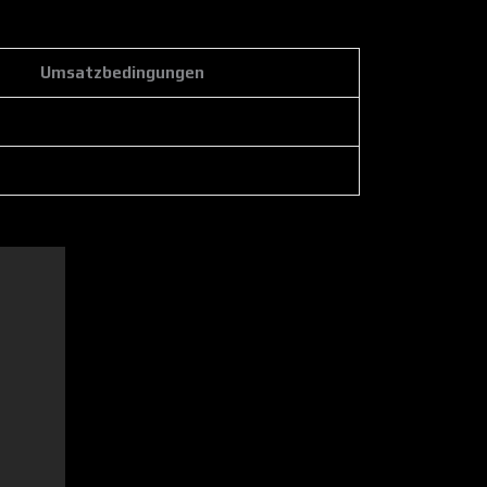
Umsatzbedingungen