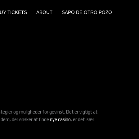
UY TICKETS
ABOUT
SAPO DE OTRO POZO
trategier og muligheder for gevinst. Det er vigtigt at
r dem, der ønsker at finde
nye casino
, er det især