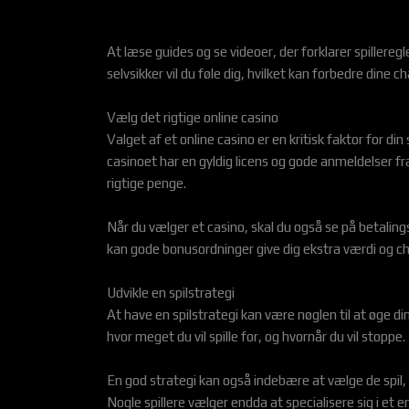
At læse guides og se videoer, der forklarer spillereg
selvsikker vil du føle dig, hvilket kan forbedre dine c
Vælg det rigtige online casino
Valget af et online casino er en kritisk faktor for d
casinoet har en gyldig licens og gode anmeldelser fra 
rigtige penge.
Når du vælger et casino, skal du også se på betalin
kan gode bonusordninger give dig ekstra værdi og ch
Udvikle en spilstrategi
At have en spilstrategi kan være nøglen til at øge di
hvor meget du vil spille for, og hvornår du vil stoppe
En god strategi kan også indebære at vælge de spil, 
Nogle spillere vælger endda at specialisere sig i et e